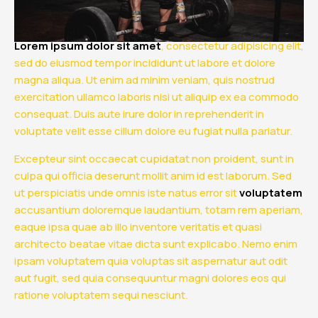
Lorem ipsum dolor sit amet
, consectetur adipisicing elit,
sed do eiusmod tempor incididunt ut labore et dolore
magna aliqua. Ut enim ad minim veniam, quis nostrud
exercitation ullamco laboris nisi ut aliquip ex ea commodo
consequat.
Duis aute irure dolor in reprehenderit in
voluptate velit esse cillum dolore eu fugiat nulla pariatur.
Excepteur sint occaecat cupidatat non proident, sunt in
culpa qui officia deserunt mollit anim id est laborum. Sed
ut perspiciatis unde omnis iste natus error sit
voluptatem
accusantium doloremque laudantium, totam rem aperiam,
eaque ipsa quae ab illo inventore veritatis et quasi
architecto beatae vitae dicta sunt explicabo. Nemo enim
ipsam voluptatem quia voluptas sit aspernatur aut odit
aut fugit, sed quia consequuntur magni dolores eos qui
ratione voluptatem sequi nesciunt.