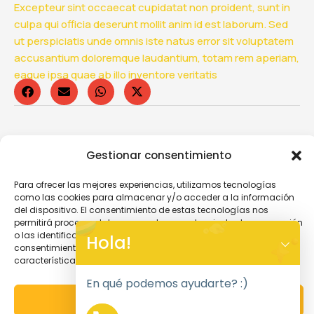
Excepteur sint occaecat cupidatat non proident, sunt in
culpa qui officia deserunt mollit anim id est laborum. Sed
ut perspiciatis unde omnis iste natus error sit voluptatem
accusantium doloremque laudantium, totam rem aperiam,
eaque ipsa quae ab illo inventore veritatis
Gestionar consentimiento
Para ofrecer las mejores experiencias, utilizamos tecnologías
como las cookies para almacenar y/o acceder a la información
del dispositivo. El consentimiento de estas tecnologías nos
By Iago
permitirá procesar datos como el comportamiento de navegación
Y
o las identificaciones únicas en este sitio. No consentir o retirar el
Hola!
consentimiento, puede afectar negativamente a ciertas
T
características y funciones.
A
ANTERIOR
SIGUIENTE
H
En qué podemos ayudarte? :)
C
ACEPTAR
E