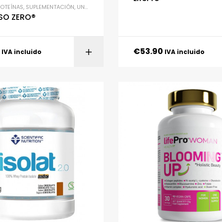
ROTEÍNAS
,
SUPLEMENTACIÓN
,
UNCATEGORIZED
ISO ZERO®
€
53.90
SELECCIONAR OPC
IVA incluido
IVA incluido