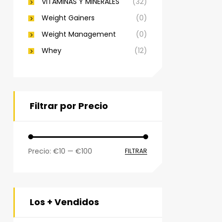
VITAMINAS Y MINERALES
(32)
Weight Gainers
(0)
Weight Management
(0)
Whey
(12)
Filtrar por Precio
Precio:
€10
—
€100
FILTRAR
Los + Vendidos