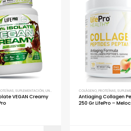
ROTEÍNAS
,
SUPLEMENTACIÓN
,
UNCATEGORIZED
COLÁGENO
,
PROTEÍNAS
,
SUPLEM
solate VEGAN Creamy
Antiaging Collagen P
Pro
250 Gr LifePro – Melo