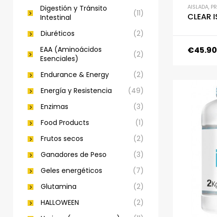
AISLADA
,
P
Digestión y Tránsito
(11)
CLEAR 
Intestinal
Diuréticos
(2)
EAA (Aminoácidos
€
45.90
(2)
Esenciales)
Endurance & Energy
(2)
Energía y Resistencia
(49)
Enzimas
(3)
Food Products
(1)
Frutos secos
(2)
Ganadores de Peso
(3)
Geles energéticos
(7)
Glutamina
(2)
HALLOWEEN
(2)