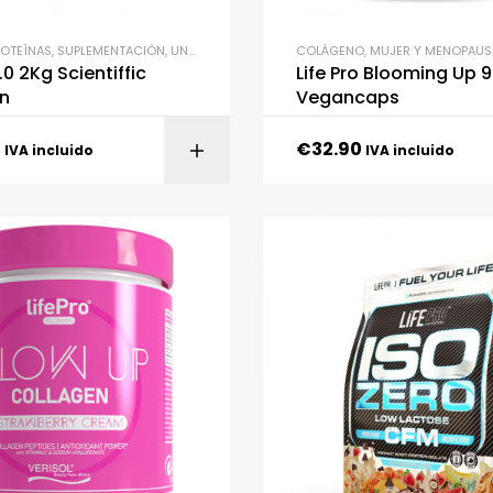
ROTEÍNAS
,
SUPLEMENTACIÓN
,
UNCATEGORIZED
COLÁGENO
,
MUJER Y MENOPAUS
.0 2Kg Scientiffic
Life Pro Blooming Up 
on
Vegancaps
0
€
32.90
SELECCIONAR OPC
IVA incluido
IVA incluido