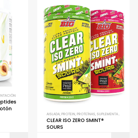
ENTACIÓN
eptides
cotón
AISLADA
,
PROTEIN
,
PROTEÍNAS
,
SUPLEMENTACIÓN
CLEAR ISO ZERO SMINT®
SOURS