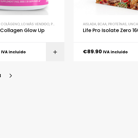
,
COLÁGENO
,
LO MÁS VENDIDO
,
PROTEÍNAS
,
SUPLEMENTACIÓN
AISLADA
,
BCAA
,
PROTEÍNAS
,
UNCA
o Collagen Glow Up
Life Pro Isolate Zero 1
€
89.90
SELECCIONAR OPC
IVA incluido
IVA incluido
3