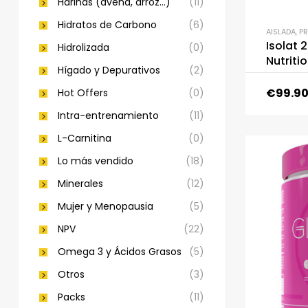
Harinas (avena, arroz…)
(11)
Hidratos de Carbono
(6)
AISLADA
,
P
Isolat 2
Hidrolizada
(0)
Nutriti
Hígado y Depurativos
(2)
€
99.9
Hot Offers
(0)
Intra-entrenamiento
(11)
L-Carnitina
(0)
Lo más vendido
(18)
Minerales
(12)
Mujer y Menopausia
(5)
NPV
(22)
Omega 3 y Ácidos Grasos
(5)
Otros
(3)
Packs
(11)