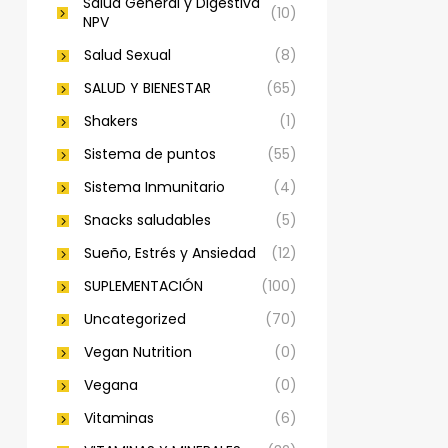
Salud General y Digestiva
(10)
NPV
Salud Sexual
(8)
SALUD Y BIENESTAR
(65)
Shakers
(1)
Sistema de puntos
(55)
Sistema Inmunitario
(4)
Snacks saludables
(5)
Sueño, Estrés y Ansiedad
(12)
SUPLEMENTACIÓN
(100)
Uncategorized
(70)
Vegan Nutrition
(0)
Vegana
(0)
Vitaminas
(6)