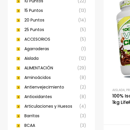
10 Puntos
(22)
15 Puntos
(13)
20 Puntos
(14)
25 Puntos
(5)
ACCESORIOS
(5)
Agarraderas
(1)
Aislada
(12)
ALIMENTACIÓN
(29)
Aminoácidos
(8)
Antienvejecimiento
(2)
AISLADA
,
P
100% I
Antioxidantes
(8)
1kg Life
Articulaciones y Huesos
(4)
Barritas
(3)
BCAA
(3)