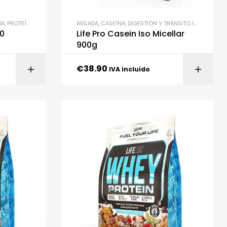
IA
,
PROTEÍNAS
,
SALUD Y BIENESTAR
AISLADA
,
SUPLEMENTACIÓN
,
CASEÍNA
,
DIGESTIÓN Y TRÁNSITO INTESTINAL
,
90
Life Pro Casein Iso Micellar
900g
€
38.90
IONES
AÑADIR AL CARRITO
IVA incluido