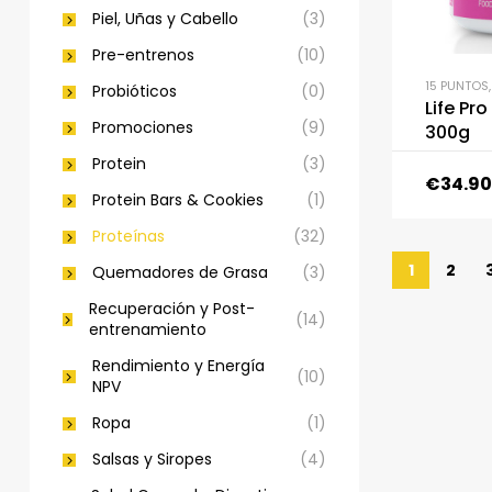
Piel, Uñas y Cabello
(3)
Pre-entrenos
(10)
15 PUNTOS
Probióticos
(0)
Life Pr
Promociones
(9)
300g
Protein
(3)
€
34.90
Protein Bars & Cookies
(1)
Proteínas
(32)
1
2
Quemadores de Grasa
(3)
Recuperación y Post-
(14)
entrenamiento
Rendimiento y Energía
(10)
NPV
Ropa
(1)
Salsas y Siropes
(4)