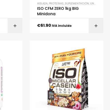
AISLADA
,
PROTEÍNAS
,
SUPLEMENTACIÓN
,
UNCATEGORIZED
ISO CFM ZERO 1kg BIG
Minidona
€
61.90
IONES
SELECCIONAR OPCIONES
IVA incluido