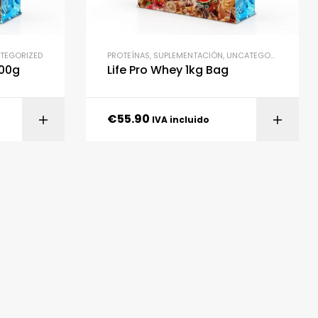
TEGORIZED
PROTEÍNAS
,
SUPLEMENTACIÓN
,
UNCATEGORIZED
,
WHEY
600g
Life Pro Whey 1kg Bag
€
55.90
IONES
SELECCIONAR OPCIONES
IVA incluido