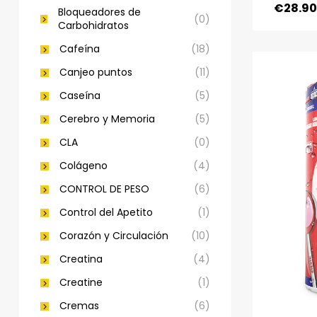
€
28.90
Bloqueadores de
(0)
Carbohidratos
Cafeína
(18)
Canjeo puntos
(11)
Caseína
(5)
Cerebro y Memoria
(5)
CLA
(0)
Colágeno
(4)
CONTROL DE PESO
(6)
Control del Apetito
(1)
Corazón y Circulación
(10)
Creatina
(4)
Creatine
(1)
Cremas
(6)