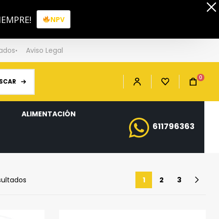
IEMPRE!
NPV
iados
Aviso Legal
0
SCAR
ALIMENTACIÓN
611796363
sultados
1
2
3