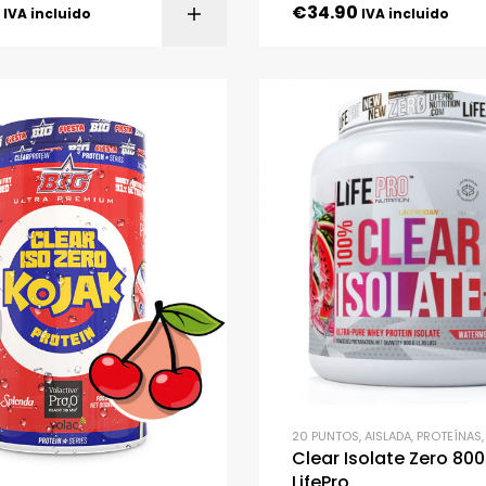
€
34.90
SELECCIONAR OPC
IVA incluido
IVA incluido
20 PUNTOS
,
AISLADA
,
PROTEÍNAS
Clear Isolate Zero 80
LifePro