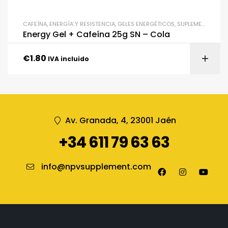
CAFEÍNA
,
ENERGÍA Y RESISTENCIA
,
GELES ENERGÉTICOS
,
SUPLEMENTACIÓN
Energy Gel + Cafeína 25g SN – Cola
€
1.80
IVA incluido
Av. Granada, 4, 23001 Jaén
+34 611 79 63 63
info@npvsupplement.com