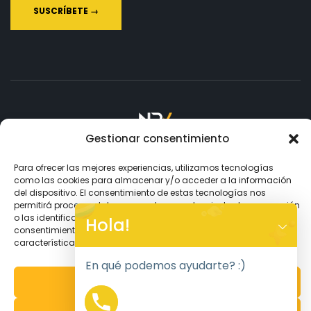
Gestionar consentimiento
Copyright © 2026
NPV.
Todos los Derechos Reservados.
Para ofrecer las mejores experiencias, utilizamos tecnologías
como las cookies para almacenar y/o acceder a la información
del dispositivo. El consentimiento de estas tecnologías nos
Aceptamos
permitirá procesar datos como el comportamiento de navegación
Y
o las identificaciones únicas en este sitio. No consentir o retirar el
Hola!
consentimiento, puede afectar negativamente a ciertas
T
características y funciones.
A
H
En qué podemos ayudarte? :)
C
ACEPTAR
E
D