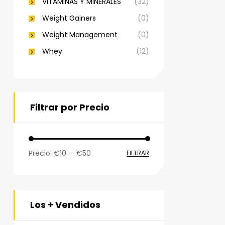
VITAMINAS Y MINERALES
(32)
Weight Gainers
(0)
Weight Management
(0)
Whey
(12)
Filtrar por Precio
Precio:
€10
—
€50
FILTRAR
Los + Vendidos