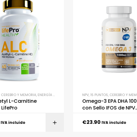
,
CEREBRO Y MEMORIA
,
ENERGÍA Y RESISTENCIA
,
SALUD Y BIENESTAR
NPV
,
15 PUNTOS
,
CEREBRO Y MEM
,
SUPLEMENTAC
tyl L-Carnitine
Omega-3 EPA DHA 10
LifePro
con Sello IFOS de NPV
Nutrition
€
23.90
AÑADIR AL CARR
IVA incluido
IVA incluido