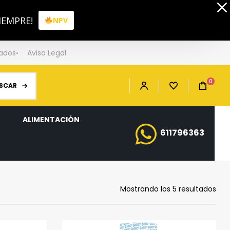
IEMPRE!
NPV
iados
Aviso Legal
0
SCAR
ALIMENTACIÓN
611796363
Mostrando los 5 resultados