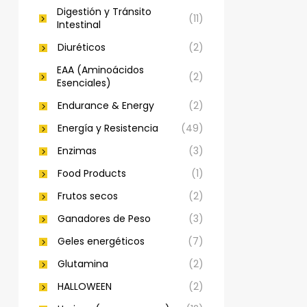
Digestión y Tránsito
(11)
Intestinal
Diuréticos
(2)
EAA (Aminoácidos
(2)
Esenciales)
Endurance & Energy
(2)
Energía y Resistencia
(49)
Enzimas
(3)
Food Products
(1)
Frutos secos
(2)
Ganadores de Peso
(3)
Geles energéticos
(7)
Glutamina
(2)
HALLOWEEN
(2)