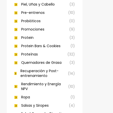
Piel, Uñas y Cabello
(3)
Pre-entrenos
(10)
Probióticos
(0)
Promociones
(9)
Protein
(3)
Protein Bars & Cookies
(1)
Proteínas
(32)
Quemadores de Grasa
(3)
Recuperación y Post-
(14)
entrenamiento
Rendimiento y Energía
(10)
NPV
Ropa
(1)
Salsas y Siropes
(4)