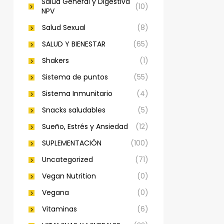
Salud General y Digestiva
(10)
NPV
Salud Sexual
(8)
SALUD Y BIENESTAR
(65)
Shakers
(1)
Sistema de puntos
(55)
Sistema Inmunitario
(4)
Snacks saludables
(5)
Sueño, Estrés y Ansiedad
(12)
SUPLEMENTACIÓN
(100)
Uncategorized
(71)
Vegan Nutrition
(0)
Vegana
(0)
Vitaminas
(6)