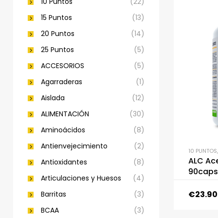
10 Puntos
(22)
15 Puntos
(13)
20 Puntos
(14)
25 Puntos
(5)
ACCESORIOS
(5)
Agarraderas
(1)
Aislada
(12)
ALIMENTACIÓN
(30)
Aminoácidos
(8)
Antienvejecimiento
(2)
10 PUNTOS
ALC Ace
Antioxidantes
(8)
90caps 
Articulaciones y Huesos
(4)
€
23.90
Barritas
(3)
BCAA
(3)