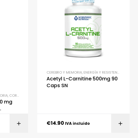
CEREBRO Y MEMORIA
,
ENERGÍA Y RESISTENCIA
,
SALUD Y
Acetyl L-Carnitine 500mg 90
Caps SN
ORIA
IÓN
,
CORAZÓN Y CIRCULACIÓN
,
OMEGA 3 Y ÁCIDOS GRASOS
,
SALUD Y BIENESTAR
00 mg
€
14.90
ITO
AÑADIR AL CARRITO
IVA incluido