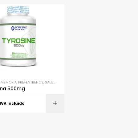
 MEMORIA
,
PRE-ENTRENOS
,
SALUD Y BIENESTAR
,
SUPLEMENTACIÓN
,
UNCATEGORIZE
sina 500mg
AÑADIR AL CARR
IVA incluido