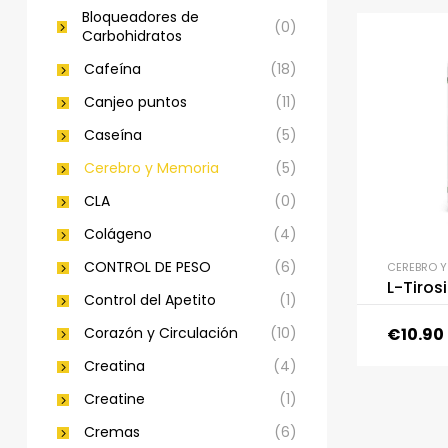
Bloqueadores de
(0)
Carbohidratos
Cafeína
(18)
Canjeo puntos
(11)
Caseína
(5)
Cerebro y Memoria
(5)
CLA
(0)
Colágeno
(4)
CONTROL DE PESO
(6)
CEREBRO Y
L-Tiro
Control del Apetito
(1)
€
10.90
Corazón y Circulación
(10)
Creatina
(4)
Creatine
(1)
Cremas
(6)