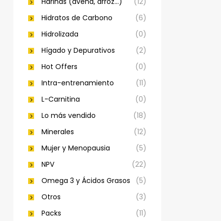
Harinas (avena, arroz…)
(12)
Hidratos de Carbono
(6)
Hidrolizada
(0)
Hígado y Depurativos
(2)
Hot Offers
(0)
Intra-entrenamiento
(11)
L-Carnitina
(0)
Lo más vendido
(18)
Minerales
(12)
Mujer y Menopausia
(5)
NPV
(22)
Omega 3 y Ácidos Grasos
(5)
Otros
(3)
Packs
(11)