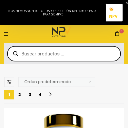
NOS HEMOS VUELTO LOCOS Y ESTE CUPÓN DEL 10% ES PARA TI
PARA SIEMPRE!
NPV
0
1
2
3
4