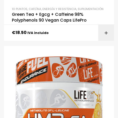
10 PUNTOS
,
CAFEÍNA
,
ENERGÍA Y RESISTENCIA
,
SUPLEMENTACIÓN
Green Tea + Egcg + Caffeine 98%
Polyphenols 90 Vegan Caps LifePro
€
18.50
IVA incluido