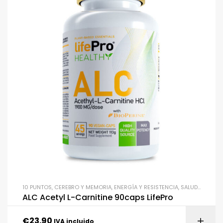
10 PUNTOS
,
CEREBRO Y MEMORIA
,
ENERGÍA Y RESISTENCIA
,
SALUD Y BIENESTAR
ALC Acetyl L-Carnitine 90caps LifePro
€
23.90
IVA incluido