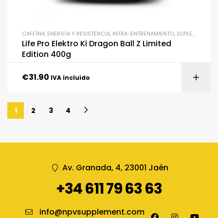
CAFEÍNA
,
ENERGÍA Y RESISTENCIA
,
INTRA-ENTRENAMIENTO
,
SUPLEMENTACIÓN
Life Pro Elektro Ki Dragon Ball Z Limited
Edition 400g
€
31.90
IVA incluido
1
2
3
4
Av. Granada, 4, 23001 Jaén
+34 611 79 63 63
info@npvsupplement.com