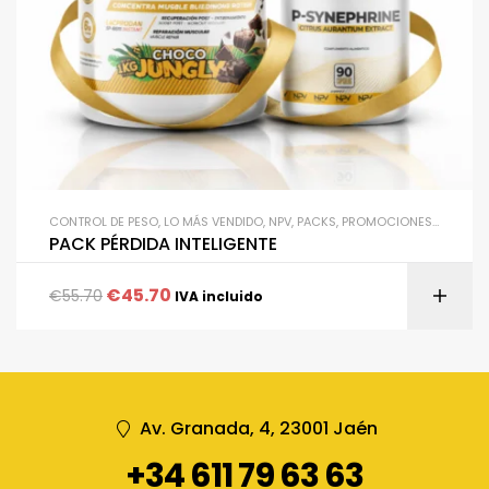
CONTROL DE PESO
,
LO MÁS VENDIDO
,
NPV
,
PACKS
,
PROMOCIONES
,
PROTEIN
PACK PÉRDIDA INTELIGENTE
€
45.70
€
55.70
IVA incluido
Av. Granada, 4, 23001 Jaén
+34 611 79 63 63