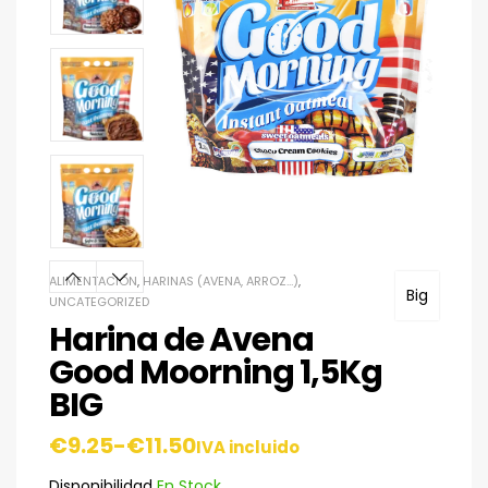
ALIMENTACIÓN
,
HARINAS (AVENA, ARROZ…)
,
Big
UNCATEGORIZED
Harina de Avena
Good Moorning 1,5Kg
BIG
€
9.25
-
€
11.50
IVA incluido
Disponibilidad
En Stock