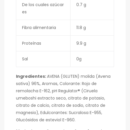
De los cuales azúcar
0.7 g
es
Fibra alimentaria
11.8 g
Proteínas
9.9 g
Sal
0g
Ingredientes:
AVENA (GLUTEN) molida (Avena
sativa) 96%, Aromas, Colorante: Rojo de
remolacha E-162, pH Regulator® (Ciruela
umeboshi extracto seco, citrato de potasio,
citrato de calcio, citrato de sodio, citrato de
magnesio), Edulcorantes: Sucralosa E-955,
Glucósidos de esteviol E-960.