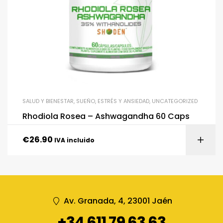
SALUD Y BIENESTAR
,
SUEÑO, ESTRÉS Y ANSIEDAD
,
UNCATEGORIZED
Rhodiola Rosea – Ashwagandha 60 Caps
€
26.90
IVA incluido
Av. Granada, 4, 23001 Jaén
+34 611 79 63 63