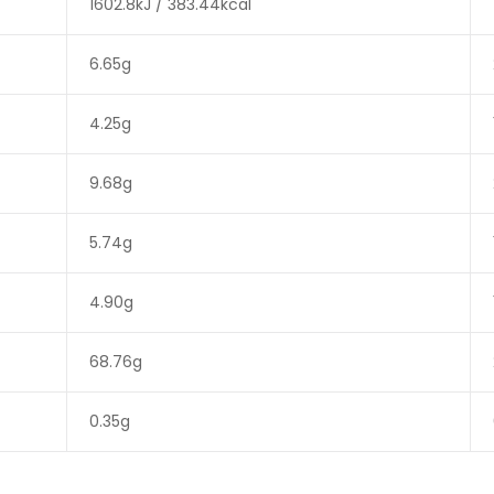
1602.8kJ / 383.44kcal
6.65g
4.25g
9.68g
5.74g
4.90g
68.76g
0.35g