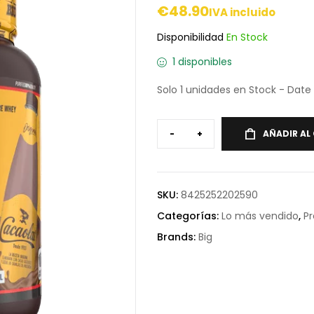
€
48.90
IVA incluido
Disponibilidad
En Stock
1 disponibles
Solo 1 unidades en Stock - Date 
-
+
AÑADIR AL
SKU:
8425252202590
Categorías:
Lo más vendido
,
Pr
Brands:
Big