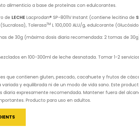
 alimenticio a base de proteínas con edulcorantes.
ro de
LECHE
Lacprodan® SP-8011V Instant (contiene lecitina de
S
TM
(Sucralosa), Tolerasa
L 100,000 ALU/g, edulcorante (Glucósido
omas de 30g (máxima dosis diaria recomendada: 2 tomas de 30g
mezclados en 100-300ml de leche desnatada. Tomar 1-2 servicios 
es que contienen gluten, pescado, cacahuete y frutos de cásc
 variada y equilibrada ni de un modo de vida sano. Este product
is diaria expresamente recomendada. Mantener fuera del alcan
 importantes. Producto para uso en adultos.
DIENTS