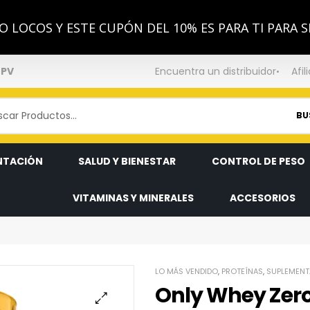
 LOCOS Y ESTE CUPÓN DEL 10% ES PARA TI PARA S
NPV
Encuentra un distribuidor
Afil
BU
NTACIÓN
SALUD Y BIENESTAR
CONTROL DE PESO
VITAMINAS Y MINERALES
ACCESORIOS
LO MÁS VENDIDO
,
PROTEÍNAS
,
SUPLEMENT
Only Whey Zero