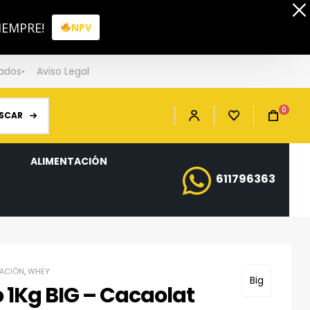
IEMPRE!
NPV
iados
Aviso Legal
0
SCAR
ALIMENTACIÓN
611796363
ACIÓN
,
WHEY
Big
 1Kg BIG – Cacaolat