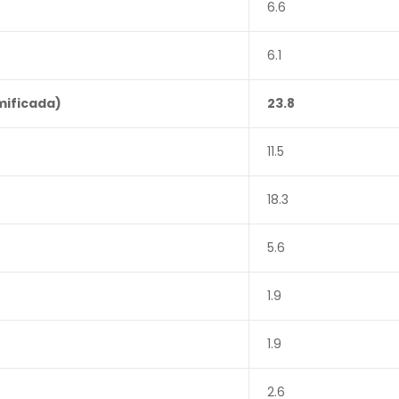
6.6
6.1
mificada)
23.8
11.5
18.3
5.6
1.9
1.9
2.6