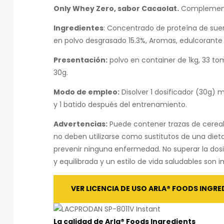
Only Whey Zero, sabor Cacaolat.
Complemento
Ingredientes
: Concentrado de proteína de sue
en polvo desgrasado 15.3%, Aromas, edulcorante 
Presentación:
polvo en container de 1kg, 33 t
30g.
Modo de empleo:
Disolver 1 dosificador (30g) 
y 1 batido después del entrenamiento.
Advertencias:
Puede contener trazas de cereal
no deben utilizarse como sustitutos de una dieta
prevenir ninguna enfermedad. No superar la dos
y equilibrada y un estilo de vida saludables son
VER LICENCIA DE USO ARLA® FOODS INGRE
La calidad de
Arla® Foods Ingredients