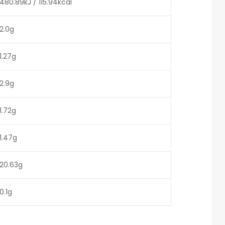
480.89kJ / 115.94kcal
2.0g
1.27g
2.9g
1.72g
1.47g
20.63g
0.1g