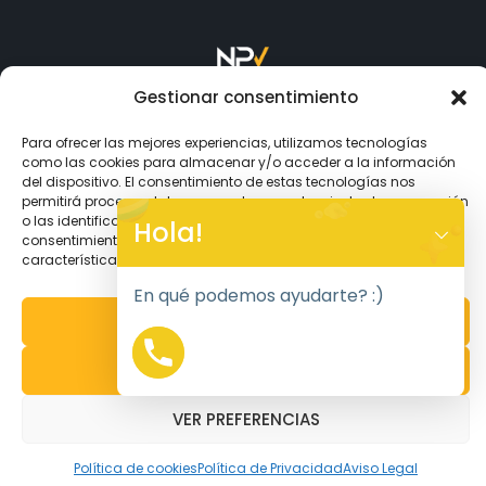
Gestionar consentimiento
Copyright © 2026
NPV.
Todos los Derechos Reservados.
Para ofrecer las mejores experiencias, utilizamos tecnologías
como las cookies para almacenar y/o acceder a la información
Aceptamos
del dispositivo. El consentimiento de estas tecnologías nos
permitirá procesar datos como el comportamiento de navegación
Y
o las identificaciones únicas en este sitio. No consentir o retirar el
Hola!
consentimiento, puede afectar negativamente a ciertas
T
características y funciones.
A
H
En qué podemos ayudarte? :)
C
ACEPTAR
E
D
DENEGAR
MIPRIMERPEDIDO
UTILIZA NUESTRO CUPÓN EN TU PRIMER PEDIDO
I
H
Se
ha
Creatina Creapure NPV Neutra - 500 gr y 2 más
VER PREFERENCIAS
comprado
productos
0
Política de cookies
Política de Privacidad
Aviso Legal
Tienda
Mi cuenta
Buscar
Favoritos