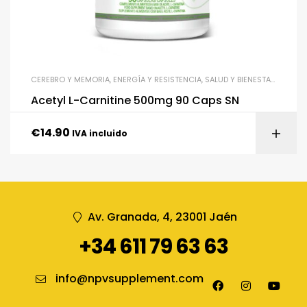
CEREBRO Y MEMORIA
,
ENERGÍA Y RESISTENCIA
,
SALUD Y BIENESTAR
,
SUPLE
Acetyl L-Carnitine 500mg 90 Caps SN
€
14.90
IVA incluido
Av. Granada, 4, 23001 Jaén
+34 611 79 63 63
info@npvsupplement.com