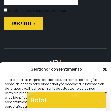
Acepto los
términos y condiciones
Gestionar consentimiento
Copyright © 2026
NPV.
Todos los Derechos Reservados.
Para ofrecer las mejores experiencias, utilizamos tecnologías
como las cookies para almacenar y/o acceder a la información
del dispositivo. El consentimiento de estas tecnologías nos
Aceptamos
permitirá procesar datos como el comportamiento de navegación
Y
o las identificaciones únicas en este sitio. No consentir o retirar el
Hola!
consentimiento, puede afectar negativamente a ciertas
T
características y funciones.
A