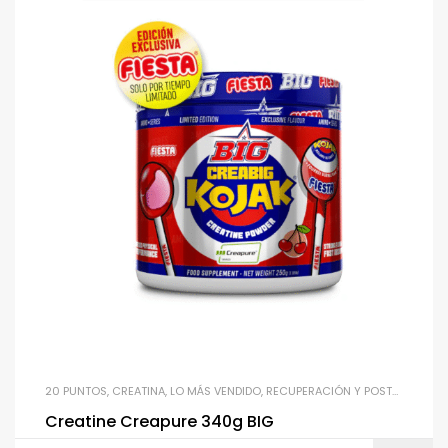
20 PUNTOS
,
CREATINA
,
LO MÁS VENDIDO
,
RECUPERACIÓN Y POST-ENTRENAMIENTO
Creatine Creapure 340g BIG