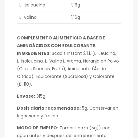
L-Isoleucina
1,16g
L-Valina
1,16g
COMPLEMENTO ALIMENTICIO A BASE DE
AMINOÁCIDOS CON EDULCORANTE.
INGREDIENTES:
Bcaa’s Instant 2.1.1. (L-Leucina,
L-Isoleucina, L-Valina), Aroma, Naranja en Polvo
(Citrus Sinensis, Fruto), Acidulante (Ácido
Cítrico), Edulcorante (Sucralosa) y Colorante
(E-110).
Envase:
315g
Dosis diaria recomendada:
5g. Conservar en
lugar seco y fresco.
MODO DE EMPLEO:
Tomar 1 cazo (5g)) con
agua antes y después del entrenamiento.