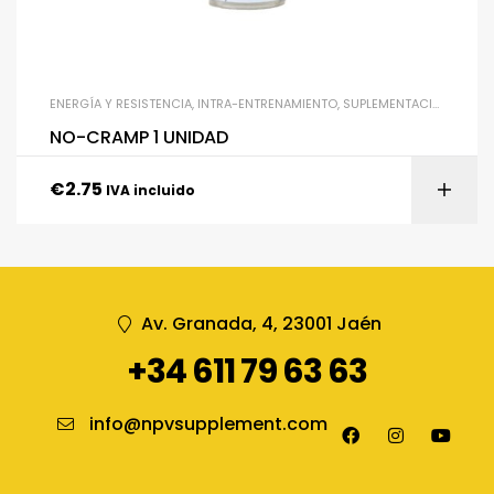
ENERGÍA Y RESISTENCIA
,
INTRA-ENTRENAMIENTO
,
SUPLEMENTACIÓN
,
UNCA
NO-CRAMP 1 UNIDAD
€
2.75
IVA incluido
Av. Granada, 4, 23001 Jaén
+34 611 79 63 63
info@npvsupplement.com