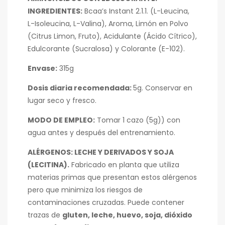
INGREDIENTES:
Bcaa’s Instant 2.1.1. (L-Leucina,
L-Isoleucina, L-Valina), Aroma, Limón en Polvo
(Citrus Limon, Fruto), Acidulante (Ácido Cítrico),
Edulcorante (Sucralosa) y Colorante (E-102).
Envase:
315g
Dosis diaria recomendada:
5g. Conservar en
lugar seco y fresco.
MODO DE EMPLEO:
Tomar 1 cazo (5g)) con
agua antes y después del entrenamiento.
ALÉRGENOS: LECHE Y DERIVADOS Y SOJA
(LECITINA).
Fabricado en planta que utiliza
materias primas que presentan estos alérgenos
pero que minimiza los riesgos de
contaminaciones cruzadas. Puede contener
trazas de
gluten, leche, huevo, soja, dióxido