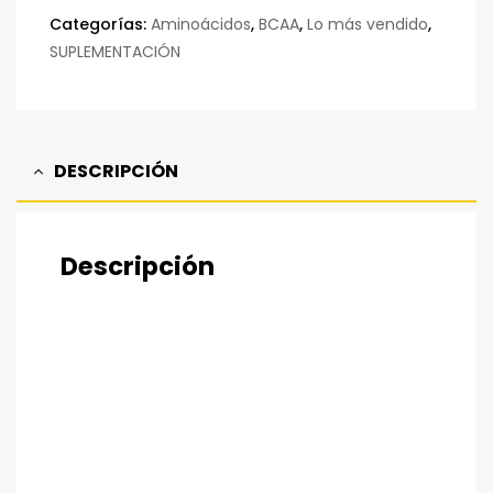
Categorías:
Aminoácidos
,
BCAA
,
Lo más vendido
,
SUPLEMENTACIÓN
DESCRIPCIÓN
Descripción
Ayuda al aumento de tu masa muscular,
previene el catabolismo y mejora tu
rendimiento durante el ejercicio.
En polvo.
Aminoácidos esenciales de la máxima
pureza.