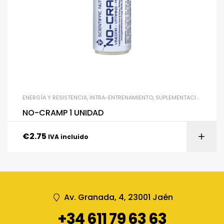
ENERGÍA Y RESISTENCIA
,
INTRA-ENTRENAMIENTO
,
SUPLEMENTACIÓN
,
UNCA
NO-CRAMP 1 UNIDAD
€
2.75
IVA incluido
Av. Granada, 4, 23001 Jaén
+34 611 79 63 63