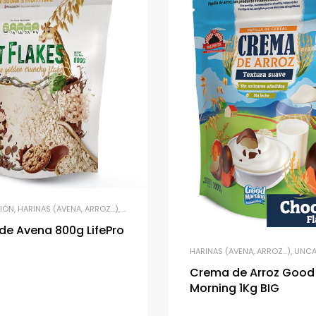
IÓN
,
HARINAS (AVENA, ARROZ…)
,
UNCATEGORIZED
de Avena 800g LifePro
HARINAS (AVENA, ARROZ…)
,
UNCA
Crema de Arroz Good
Morning 1Kg BIG