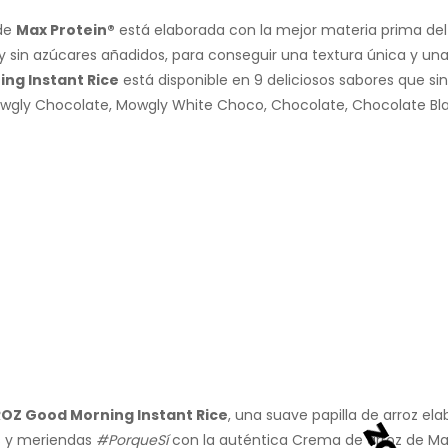
de
Max Protein®
está elaborada con la mejor materia prima del s
 y sin azúcares añadidos, para conseguir una textura única y una
ng Instant Rice
está disponible en 9 deliciosos sabores que s
wgly Chocolate, Mowgly White Choco, Chocolate, Chocolate Bla
OZ Good Morning Instant Rice
, una suave papilla de arroz el
os y meriendas
#PorqueSí
con la auténtica Crema de arroz de Max