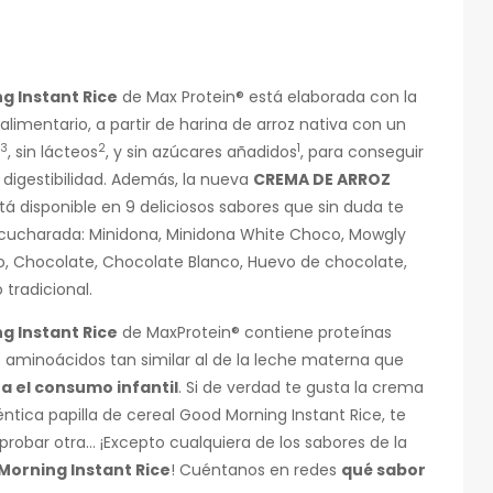
 Instant Rice
de Max Protein® está elaborada con la
limentario, a partir de harina de arroz nativa con un
3
2
1
, sin lácteos
, y sin azúcares añadidos
, para conseguir
digestibilidad. Además, la nueva
CREMA DE ARROZ
tá disponible en 9 deliciosos sabores que sin duda te
cucharada: Minidona, Minidona White Choco, Mowgly
, Chocolate, Chocolate Blanco, Huevo de chocolate,
tradicional.
 Instant Rice
de MaxProtein® contiene proteínas
e aminoácidos tan similar al de la leche materna que
a el consumo infantil
. Si de verdad te gusta la crema
ntica papilla de cereal Good Morning Instant Rice, te
robar otra… ¡Excepto cualquiera de los sabores de la
orning Instant Rice
! Cuéntanos en redes
qué sabor