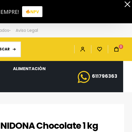
IEMPRE!
NPV
iados
Aviso Legal
0
SCAR
ALIMENTACIÓN
611796363
NIDONA Chocolate 1 kg