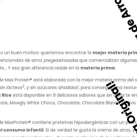
Crema de Arroz
o un buen motivo: queríamos encontrar la
mejor materia pri
vencionales de arroz
pregelatinizadas
que comercializan algunas m
s… Y esa gran diferencia reside en la
materia prima
.
e Max Protein® está elaborada con la mejor materia prima del sec
2
1
 sin lácteos
, y sin azúcares añadidos
, para conseguir una textur
 Rice
está disponible en 9 deliciosos sabores que sin duda te 
ate, Mowgly White Choco, Chocolate, Chocolate Blanco, Huevo 
e MaxProtein® contiene proteínas hipoalergénicas con un perfil 
el consumo infantil
. Si de verdad te gusta la crema de arroz, y