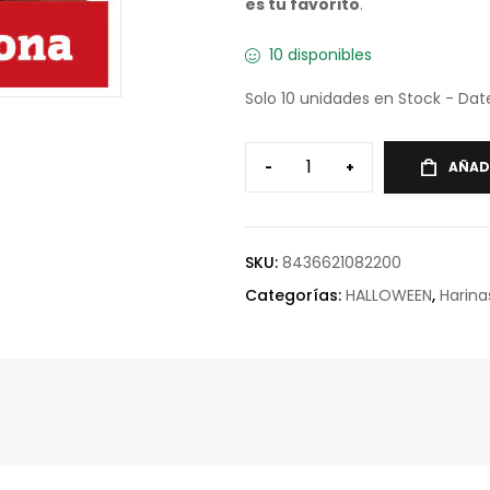
es tu favorito
.
10 disponibles
Solo 10 unidades en Stock - Date
-
+
AÑAD
SKU:
8436621082200
Categorías:
HALLOWEEN
,
Harina