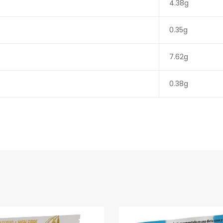
4.38g
0.35g
7.62g
0.38g