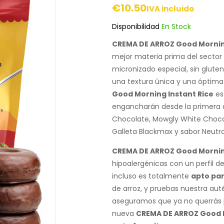
€
10.50
IVA incluido
Disponibilidad
En Stock
CREMA DE ARROZ Good Morning
mejor materia prima del sector a
micronizado especial, sin gluten
una textura única y una óptima 
Good Morning Instant Rice
es
engancharán desde la primera 
Chocolate, Mowgly White Choco
Galleta Blackmax y sabor Neutro 
CREMA DE ARROZ Good Morning
hipoalergénicas con un perfil d
incluso es totalmente
apto par
de arroz, y pruebas nuestra auté
aseguramos que ya no querrás p
nueva
CREMA DE ARROZ Good M