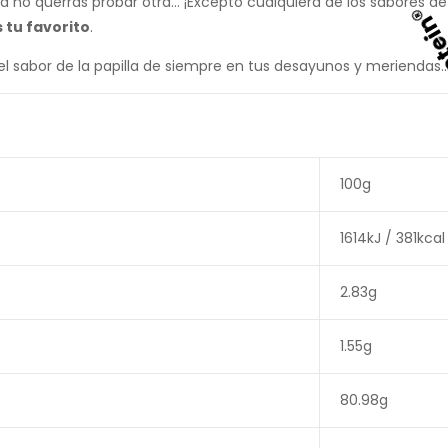
Textura Original!
 no querrás probar otra… ¡Excepto cualquiera de los sabores d
 tu favorito
.
 el sabor de la papilla de siempre en tus desayunos y meriendas
by Max Protein®
100g
1614kJ / 381kcal
2.83g
1.55g
80.98g