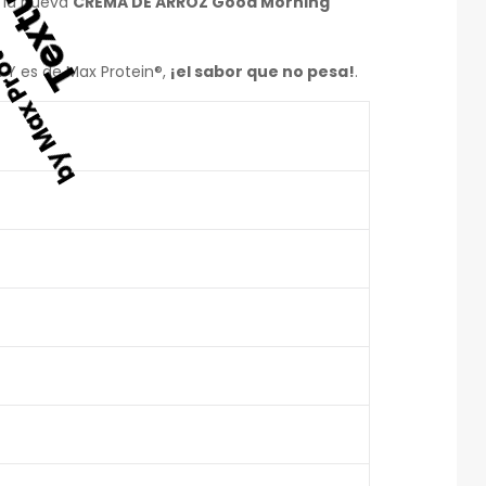
e la nueva
CREMA DE ARROZ Good Morning
… Y es de Max Protein®,
¡el sabor que no pesa!
.