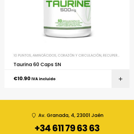
10 PUNTOS
,
AMINOÁCIDOS
,
CORAZÓN Y CIRCULACIÓN
,
RECUPERACIÓN Y POST-ENTRENAMIENTO
Taurina 60 Caps SN
€
10.90
IVA incluido
Av. Granada, 4, 23001 Jaén
+34 611 79 63 63