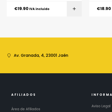
LifePro
€
19.90
€
18.90
IVA incluido
Av. Granada, 4, 23001 Jaén
AFILIADOS
INFORM
Aviso Legal
Área de Afiliados