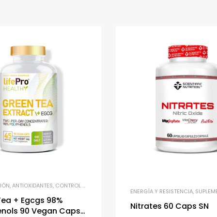
IÓN
,
ANTIOXIDANTES
,
CONTROL DE PESO
,
QUEMADORES DE GRASA
,
UNCATEGORIZED
ENERGÍA Y RESISTENCIA
,
SUPLEM
Tea + Egcgs 98%
Nitrates 60 Caps SN
enols 90 Vegan Caps