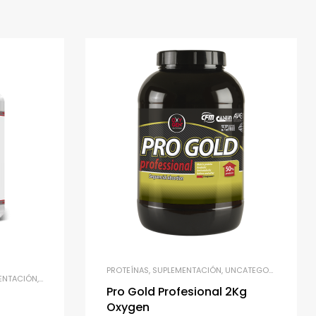
,
VITAMINAS Y MINERALES
PROTEÍNAS
,
SUPLEMENTACIÓN
,
UNCATEGORIZED
,
WHEY
ENTACIÓN
,
UNCATEGORIZED
Pro Gold Profesional 2Kg
Oxygen