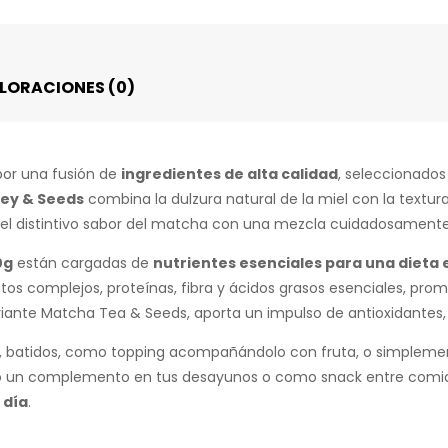
LORACIONES (0)
or una fusión de
ingredientes de alta calidad
, seleccionados 
ey & Seeds
combina la dulzura natural de la miel con la textur
el distintivo sabor del matcha con una mezcla cuidadosamente e
0g
están cargadas de
nutrientes esenciales para una dieta 
os complejos, proteínas, fibra y ácidos grasos esenciales, prom
riante Matcha Tea & Seeds, aporta un impulso de antioxidantes, 
gur, batidos, como topping acompañándolo con fruta, o simpleme
o un complemento en tus desayunos o como snack entre comid
 día
.