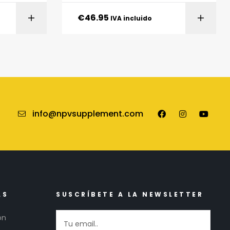
€
46.95
ITO
AÑADIR AL CARRITO
IVA incluido
info@npvsupplement.com
AS
SUSCRÍBETE A LA NEWSLETTER
ón