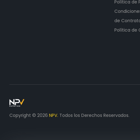
Política de 
Condicione
de Contrat
Política de
Copyright © 2026
NPV.
Todos los Derechos Reservados.
Se
ha comprado
Creatina Creapure NPV Neutra - 500 gr y 
productos