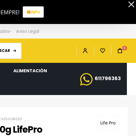
IEMPRE!
NPV
iados
Aviso Legal
0
SCAR
ALIMENTACIÓN
611796363
CATEGORIZED
Life Pro
0g LifePro