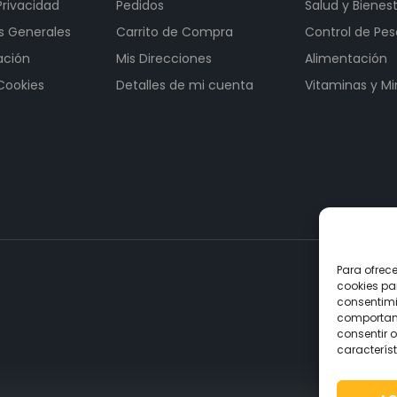
Privacidad
Pedidos
Salud y Bienes
s Generales
Carrito de Compra
Control de Pes
ación
Mis Direcciones
Alimentación
 Cookies
Detalles de mi cuenta
Vitaminas y Mi
Para ofrec
cookies pa
consentimi
comportami
consentir o
característ
2 más