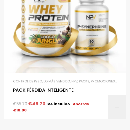
CONTROL DE PESO
,
LO MÁS VENDIDO
,
NPV
,
PACKS
,
PROMOCIONES
,
PROTEIN
PACK PÉRDIDA INTELIGENTE
€
45.70
€
55.70
IVA incluido
Ahorras
€
10.00