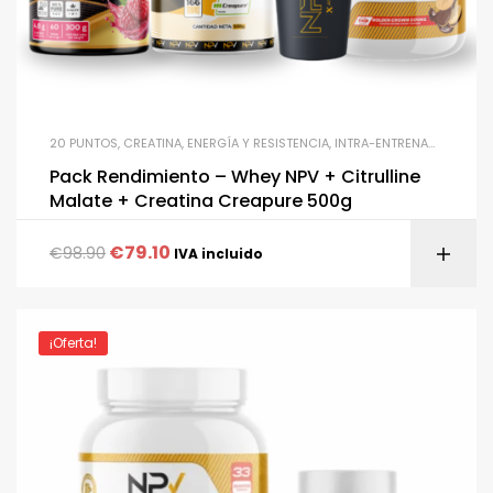
20 PUNTOS
,
CREATINA
,
ENERGÍA Y RESISTENCIA
,
INTRA-ENTRENAMIENTO
,
N
Pack Rendimiento – Whey NPV + Citrulline
Malate + Creatina Creapure 500g
€
79.10
€
98.90
IVA incluido
¡Oferta!