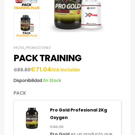
PACKS
,
PROMOCIONES
PACK TRAINING
€
71.04
€
88.80
IVA incluido
Disponibilidad
En Stock
PACK
Pro Gold Profesional 2Kg
Oxygen
€
46.95
Pro Gold
es un producto que