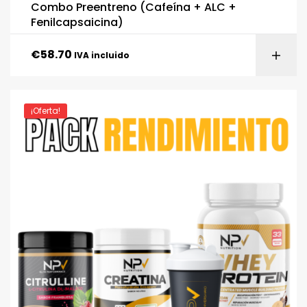
Combo Preentreno (Cafeína + ALC +
Fenilcapsaicina)
€
58.70
IVA incluido
¡Oferta!