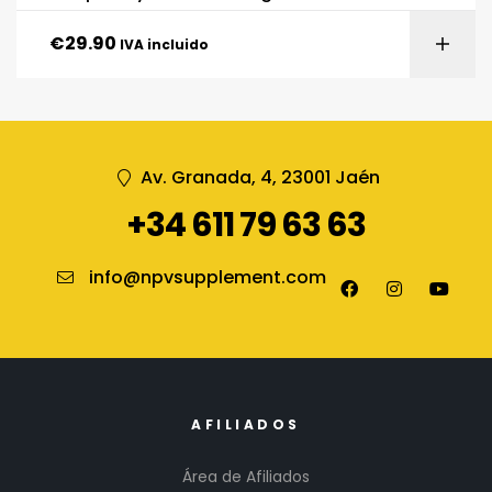
€
29.90
IVA incluido
Av. Granada, 4, 23001 Jaén
+34 611 79 63 63
info@npvsupplement.com
AFILIADOS
Área de Afiliados