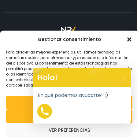
Gestionar consentimiento
Copyright © 2026
NPV.
Todos los Derechos Reservados.
Para ofrecer las mejores experiencias, utilizamos tecnologías
como las cookies para almacenar y/o acceder a la información
Aceptamos
del dispositivo. El consentimiento de estas tecnologías nos
permitirá procesar datos como el comportamiento de navegación
Y
o las identificaciones únicas en este sitio. No consentir o retirar el
Hola!
consentimiento, puede afectar negativamente a ciertas
T
características y funciones.
A
H
En qué podemos ayudarte? :)
C
ACEPTAR
E
D
DENEGAR
I
MIPRIMERPEDIDO
UTILIZA NUESTRO CUPÓN EN TU PRIMER PEDIDO
H
Se
ha
Creatina Creapure NPV Neutra - 500 gr y 2 más
VER PREFERENCIAS
comprado
productos