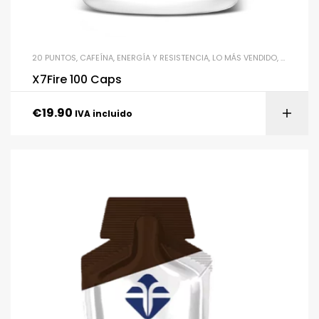
20 PUNTOS
,
CAFEÍNA
,
ENERGÍA Y RESISTENCIA
,
LO MÁS VENDIDO
,
SUPLEME
X7Fire 100 Caps
€
19.90
IVA incluido