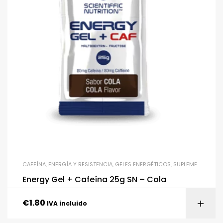
CAFEÍNA
,
ENERGÍA Y RESISTENCIA
,
GELES ENERGÉTICOS
,
SUPLEMENTACIÓN
Energy Gel + Cafeína 25g SN – Cola
€
1.80
IVA incluido