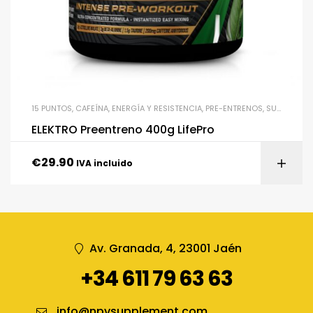
15 PUNTOS
,
CAFEÍNA
,
ENERGÍA Y RESISTENCIA
,
PRE-ENTRENOS
,
SUPLEMENTACIÓN
ELEKTRO Preentreno 400g LifePro
€
29.90
IVA incluido
Av. Granada, 4, 23001 Jaén
+34 611 79 63 63
info@npvsupplement.com